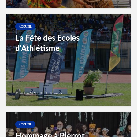
ACCUEIL
La Fête des Ecoles
d’Athlétisme
Mike DANINTHE
46 views
ACCUEIL
Hommage à Pierrot