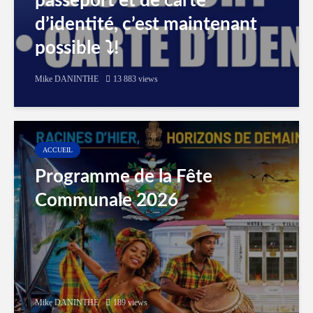
passeport et de carte
d’identité, c’est maintenant
possible ⤵️!
Mike DANINTHE
13 883 views
ACCUEIL
Programme de la Fête
Communale 2026
Mike DANINTHE
189 views