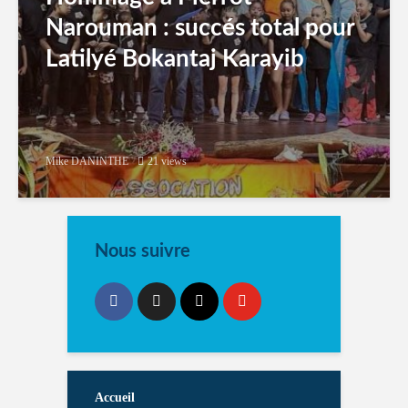
Narouman : succés total pour
Latilyé Bokantaj Karayib
Mike DANINTHE
21 views
Nous suivre
Accueil