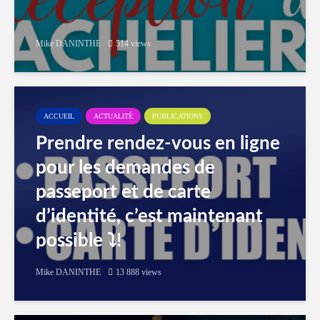
Mike DANINTHE
514 views
ACCUEIL
ACTUALITÉ
PUBLICATIONS
Prendre rendez-vous en ligne
pour les demandes de
passeport et de carte
d’identité, c’est maintenant
possible ⤵️!
Mike DANINTHE
13 888 views