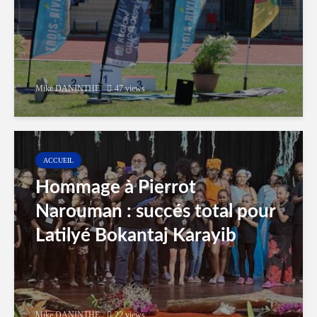
Mike DANINTHE
47 views
ACCUEIL
Hommage à Pierrot
Narouman : succés total pour
Latilyé Bokantaj Karayib
Mike DANINTHE
22 views