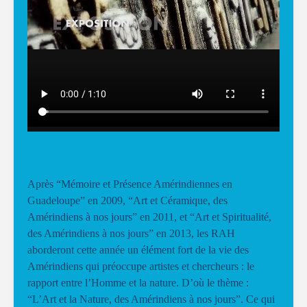
Après “Mémoire et Présence Amérindiennes en
Guadeloupe” en 2009, “Art et Céramique, des
Amérindiens à nos jours” en 2011, et “Art et Spiritualité,
des Amérindiens à nos jours” en 2013, les RAH
aborderont cette année un élément fort de la vie des
Amérindiens qui préoccupe artistes et chercheurs : le
rapport entre l’Homme et la nature. D’où le thème :
“L’Art et la Nature, des Amérindiens à nos jours”. Ce qui