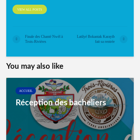
VIEW ALL POSTS
Finale des Chanté Nwèl à
Latilyé Bokantak Karayib
Trois-Rivières
fait sa rentrée
You may also like
ACCUEIL
Réception des bacheliers