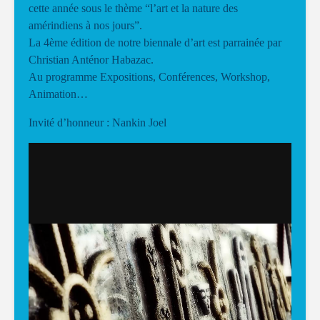
cette année sous le thème “l’art et la nature des
amérindiens à nos jours”.
La 4ème édition de notre biennale d’art est parrainée par
Christian Anténor Habazac.
Au programme Expositions, Conférences, Workshop,
Animation…
Invité d’honneur : Nankin Joel