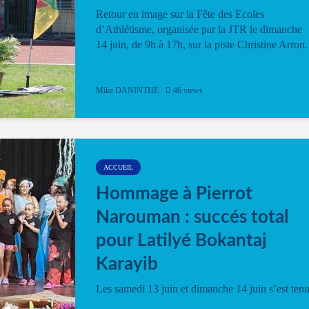
Retour en image sur la Fête des Ecoles
d’Athlétisme, organisée par la JTR le dimanche
14 juin, de 9h à 17h, sur la piste Christine Arron.
Mike DANINTHE
46 views
ACCUEIL
Hommage à Pierrot
Narouman : succés total
pour Latilyé Bokantaj
Karayib
Les samedi 13 juin et dimanche 14 juin s’est ten
le Gwan VAN Mené Nou Alé, un hommage