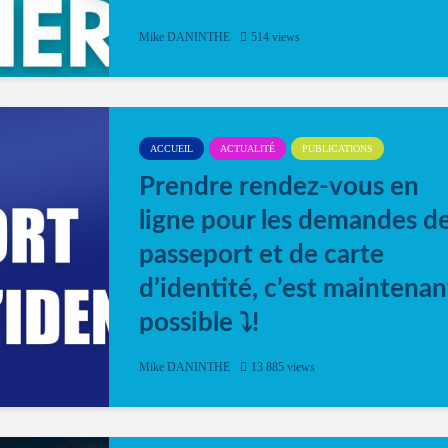
Mike DANINTHE
514 views
ACCUEIL
ACTUALITÉ
PUBLICATIONS
Prendre rendez-vous en
ligne pour les demandes d
passeport et de carte
d’identité, c’est maintenan
possible ⤵️!
Désormais, il est possible de prendre rendez-vou
Mike DANINTHE
13 885 views
en ligne pour faire ou renouveler la carte d’identi
ou le passeport. Cela vous permettra de gagner d
temps. En quelques clics, votre rendez-vous en
ligne est...