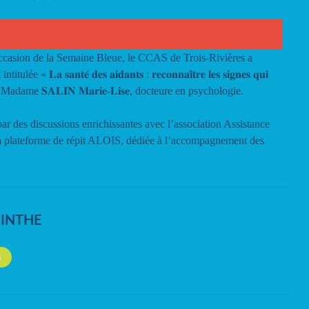
occasion de la Semaine Bleue, le CCAS de Trois-Rivières a
𝐚 𝐬𝐚𝐧𝐭𝐞́ 𝐝𝐞𝐬 𝐚𝐢𝐝𝐚𝐧𝐭𝐬 : 𝐫𝐞𝐜𝐨𝐧𝐧𝐚𝐢̂𝐭𝐫𝐞 𝐥𝐞𝐬 𝐬𝐢𝐠𝐧𝐞𝐬 𝐪𝐮𝐢
ée par Madame 𝐒𝐀𝐋𝐈𝐍 𝐌𝐚𝐫𝐢𝐞-𝐋𝐢𝐬𝐞, docteure en psychologie.
par des discussions enrichissantes avec l’association Assistance
a plateforme de répit ALOIS, dédiée à l’accompagnement des
NINTHE
S