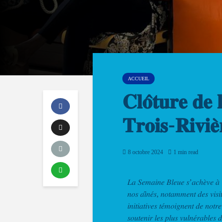
ACCUEIL
𝐂𝐥𝐨̂𝐭𝐮𝐫𝐞 𝐝𝐞 
𝐓𝐫𝐨𝐢𝐬-𝐑𝐢𝐯𝐢𝐞̀
8 octobre 2024
1 min read
𝐿𝑎 𝑆𝑒𝑚𝑎𝑖𝑛𝑒 𝐵𝑙𝑒𝑢𝑒 𝑠’𝑎𝑐ℎ𝑒̀𝑣𝑒 𝑎̀ 𝑇
𝑛𝑜𝑠 𝑎𝑖̂𝑛𝑒́𝑠, 𝑛𝑜𝑡𝑎𝑚𝑚𝑒𝑛𝑡 𝑑𝑒𝑠 𝑣𝑖𝑠𝑖
𝑖𝑛𝑖𝑡𝑖𝑎𝑡𝑖𝑣𝑒𝑠 𝑡𝑒́𝑚𝑜𝑖𝑔𝑛𝑒𝑛𝑡 𝑑𝑒 𝑛𝑜𝑡𝑟
𝑠𝑜𝑢𝑡𝑒𝑛𝑖𝑟 𝑙𝑒𝑠 𝑝𝑙𝑢𝑠 𝑣𝑢𝑙𝑛𝑒́𝑟𝑎𝑏𝑙𝑒𝑠 