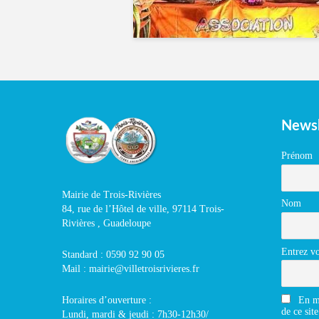
Newsl
Prénom
Mairie de Trois-Rivières
Nom
84, rue de l’Hôtel de ville, 97114 Trois-
Rivières , Guadeloupe
Entrez vo
Standard : 0590 92 90 05
Mail : mairie@villetroisrivieres.fr
En m'
Horaires d’ouverture :
de ce site
Lundi, mardi & jeudi : 7h30-12h30/