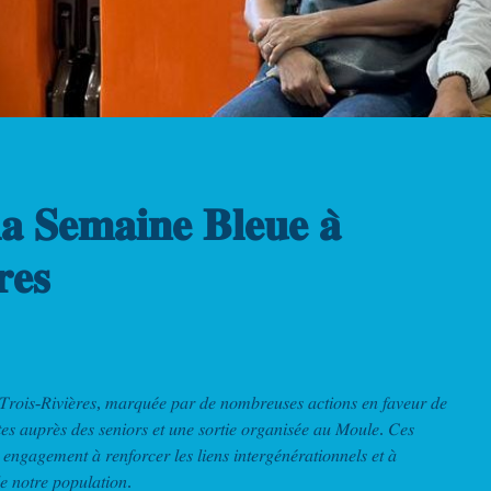
𝐥𝐚 𝐒𝐞𝐦𝐚𝐢𝐧𝐞 𝐁𝐥𝐞𝐮𝐞 𝐚̀
𝐫𝐞𝐬
𝑟𝑜𝑖𝑠-𝑅𝑖𝑣𝑖𝑒̀𝑟𝑒𝑠, 𝑚𝑎𝑟𝑞𝑢𝑒́𝑒 𝑝𝑎𝑟 𝑑𝑒 𝑛𝑜𝑚𝑏𝑟𝑒𝑢𝑠𝑒𝑠 𝑎𝑐𝑡𝑖𝑜𝑛𝑠 𝑒𝑛 𝑓𝑎𝑣𝑒𝑢𝑟 𝑑𝑒
𝑡𝑒𝑠 𝑎𝑢𝑝𝑟𝑒̀𝑠 𝑑𝑒𝑠 𝑠𝑒𝑛𝑖𝑜𝑟𝑠 𝑒𝑡 𝑢𝑛𝑒 𝑠𝑜𝑟𝑡𝑖𝑒 𝑜𝑟𝑔𝑎𝑛𝑖𝑠𝑒́𝑒 𝑎𝑢 𝑀𝑜𝑢𝑙𝑒. 𝐶𝑒𝑠
 𝑒𝑛𝑔𝑎𝑔𝑒𝑚𝑒𝑛𝑡 𝑎̀ 𝑟𝑒𝑛𝑓𝑜𝑟𝑐𝑒𝑟 𝑙𝑒𝑠 𝑙𝑖𝑒𝑛𝑠 𝑖𝑛𝑡𝑒𝑟𝑔𝑒́𝑛𝑒́𝑟𝑎𝑡𝑖𝑜𝑛𝑛𝑒𝑙𝑠 𝑒𝑡 𝑎̀
𝑑𝑒 𝑛𝑜𝑡𝑟𝑒 𝑝𝑜𝑝𝑢𝑙𝑎𝑡𝑖𝑜𝑛.