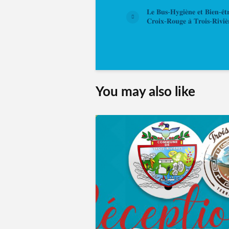
𝐋𝐞 𝐁𝐮𝐬-𝐇𝐲𝐠𝐢𝐞̀𝐧𝐞 𝐞𝐭 𝐁𝐢𝐞𝐧-𝐞̂𝐭
𝐂𝐫𝐨𝐢𝐱-𝐑𝐨𝐮𝐠𝐞 𝐚̀ 𝐓𝐫𝐨𝐢𝐬-𝐑𝐢𝐯𝐢𝐞̀
You may also like