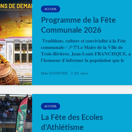
ACCUEIL
Programme de la Fête
Communale 2026
𝐓𝐫𝐚𝐝𝐢𝐭𝐢𝐨𝐧𝐬, 𝐜𝐮𝐥𝐭𝐮𝐫𝐞 𝐞𝐭 𝐜𝐨𝐧𝐯𝐢𝐯𝐢𝐚𝐥𝐢𝐭𝐞́ 𝐚̀ 𝐥𝐚 𝐅𝐞̂𝐭𝐞
𝐜𝐨𝐦𝐦𝐮𝐧𝐚𝐥𝐞✅🎉🎊𝐋𝐞 𝐌𝐚𝐢𝐫𝐞 𝐝𝐞 𝐥𝐚 𝐕𝐢𝐥𝐥𝐞 𝐝𝐞
𝐓𝐫𝐨𝐢𝐬-𝐑𝐢𝐯𝐢𝐞̀𝐫𝐞𝐬, 𝐉𝐞𝐚𝐧-𝐋𝐨𝐮𝐢𝐬 𝐅𝐑𝐀𝐍𝐂𝐈𝐒𝐐𝐔𝐄, 𝐚
𝐥’𝐡𝐨𝐧𝐧𝐞𝐮𝐫 𝐝’𝐢𝐧𝐟𝐨𝐫𝐦𝐞𝐫 𝐥𝐚 𝐩𝐨𝐩𝐮𝐥𝐚𝐭𝐢𝐨𝐧 𝐪𝐮𝐞 𝐥𝐞
𝐩𝐫𝐨𝐠𝐫𝐚𝐦𝐦𝐞 𝐨𝐟𝐟𝐢𝐜𝐢𝐞𝐥 𝐝𝐞 𝐥𝐚 𝐅𝐞̂𝐭𝐞...
Mike DANINTHE
201 views
ACCUEIL
La Fête des Ecoles
d’Athlétisme