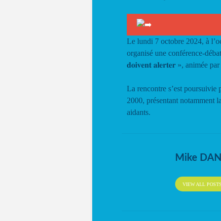
Le lundi 7 octobre 2024, à l’
organisé une conférence-débat intitulée « 
𝐝𝐨𝐢𝐯𝐞𝐧𝐭 𝐚𝐥𝐞𝐫𝐭𝐞𝐫 », anim
La rencontre s’est poursuivie 
2000, présentant notamment l
aidants.
Mike DA
VIEW ALL POST