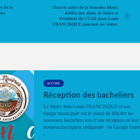
𝐞 𝐝𝐞 𝐥𝐚
𝐃𝐚𝐧𝐬 𝐥𝐞 𝐜𝐚𝐝𝐫𝐞 𝐝𝐞 𝐥𝐚 𝐒𝐞𝐦𝐚𝐢𝐧𝐞 𝐁𝐥𝐞𝐮𝐞,
𝐞𝐬
𝐝𝐞́𝐝𝐢𝐞́𝐞 𝐚𝐮𝐱 𝐚𝐢̂𝐧𝐞́𝐬, 𝐥𝐞 𝐌𝐚𝐢𝐫𝐞 𝐞𝐭
𝐏𝐫𝐞́𝐬𝐢𝐝𝐞𝐧𝐭 𝐝𝐮 𝐂𝐂𝐀𝐒 𝐉𝐞𝐚𝐧-𝐋𝐨𝐮𝐢𝐬
𝐅𝐑𝐀𝐍𝐂𝐈𝐒𝐐𝐔𝐄 𝐩𝐨𝐮𝐫𝐬𝐮𝐢𝐭 𝐬𝐞𝐬 𝐯𝐢𝐬𝐢𝐭𝐞𝐬.
ACCUEIL
Réception des bacheliers
Le Maire Jean-Louis FRANCISQUE et son
équipe municipale ont le plaisir de féliciter les
nouveaux bacheliers lors d’une réception en leur
honneur.Inscription obligatoire via Google form
: