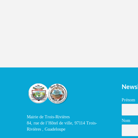
Newsl
Prénom
Mairie de Trois-Rivières
Nom
84, rue de l’Hôtel de ville, 97114 Trois-
Rivières , Guadeloupe