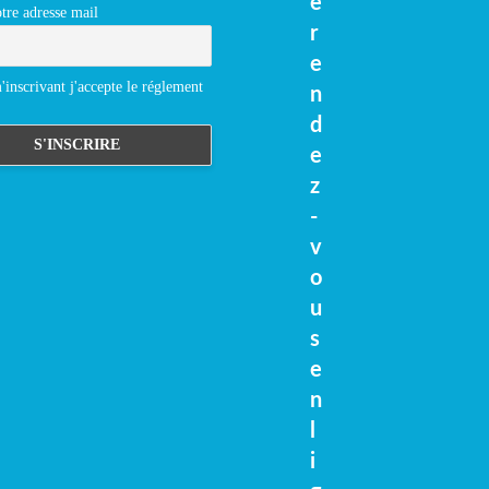
e
tre adresse mail
r
e
inscrivant j'accepte le réglement
n
d
e
z
-
v
o
u
s
e
n
l
i