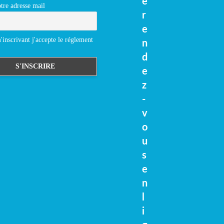
e
tre adresse mail
r
e
inscrivant j'accepte le réglement
n
d
e
z
-
v
o
u
s
e
n
l
i