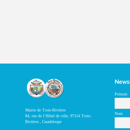
Newsl
Prénom
Mairie de Trois-Rivières
Nom
84, rue de l’Hôtel de ville, 97114 Trois-
Rivières , Guadeloupe