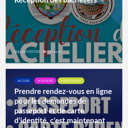
Réception des bacheliers
Mike DANINTHE
514 views
ACCUEIL
ACTUALITÉ
PUBLICATIONS
Prendre rendez-vous en ligne
pour les demandes de
passeport et de carte
d’identité, c’est maintenant