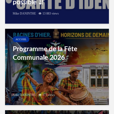
possible ⤵️!
Mike DANINTHE
13 883 views
ACCUEIL
Programme de la Fête
Communale 2026
Mike DANINTHE
173 views