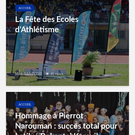
ACCUEIL
La Fête des Ecoles
d’Athlétisme
Mike DANINTHE
46 views
ACCUEIL
Hommage à Pierrot
Narouman : succés total pour