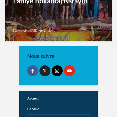
Latilyé Bokantaj Karayib
Mike DANINTHE
21 views
Nous suivre
Accueil
La ville