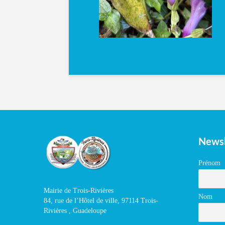
Newsl
Prénom
Mairie de Trois-Rivières
Nom
84, rue de l’Hôtel de ville, 97114 Trois-
Rivières , Guadeloupe