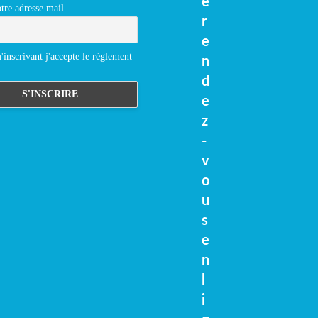
e
tre adresse mail
r
e
inscrivant j'accepte le réglement
n
d
e
z
-
v
o
u
s
e
n
l
i