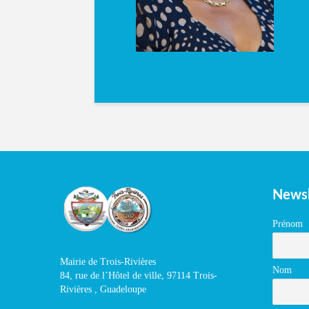
Newsl
Prénom
Mairie de Trois-Rivières
Nom
84, rue de l’Hôtel de ville, 97114 Trois-
Rivières , Guadeloupe