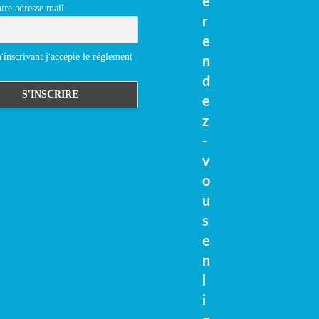
e
tre adresse mail
r
e
inscrivant j'accepte le réglement
n
d
e
z
-
v
o
u
s
e
n
l
i