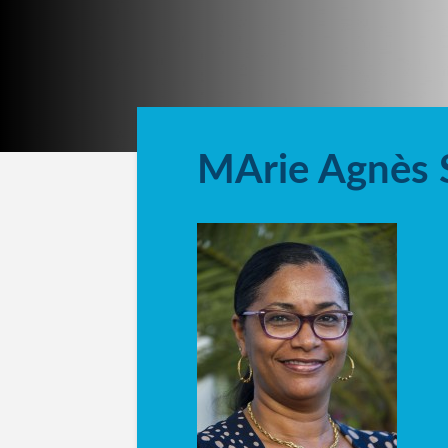
MArie Agnès S