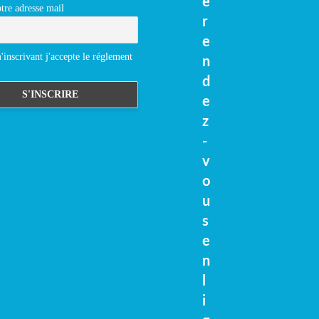
e
tre adresse mail
r
e
inscrivant j'accepte le réglement
n
d
e
z
-
v
o
u
s
e
n
l
i