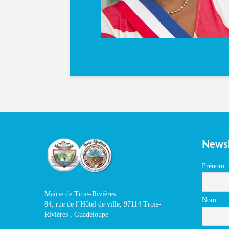
Newsl
Prénom
Mairie de Trois-Rivières
Nom
84, rue de l’Hôtel de ville, 97114 Trois-
Rivières , Guadeloupe