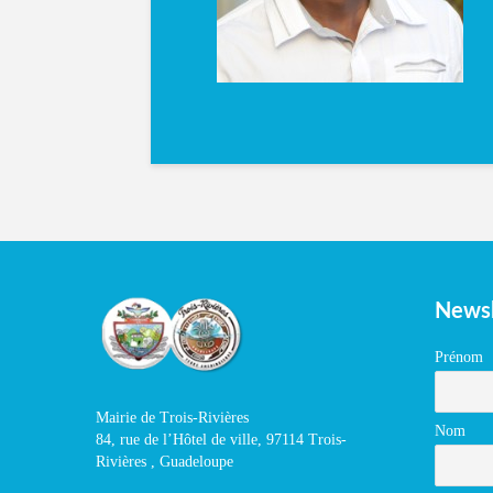
Newsl
Prénom
Mairie de Trois-Rivières
Nom
84, rue de l’Hôtel de ville, 97114 Trois-
Rivières , Guadeloupe