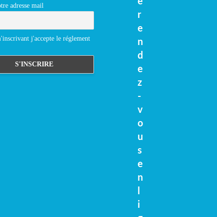
e
tre adresse mail
r
e
inscrivant j'accepte le réglement
n
d
e
z
-
v
o
u
s
e
n
l
i