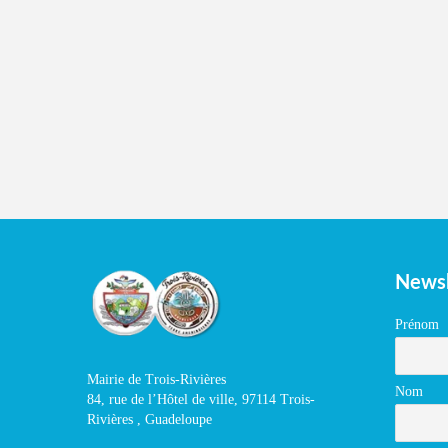
Newsl
Prénom
Mairie de Trois-Rivières
Nom
84, rue de l’Hôtel de ville, 97114 Trois-
Rivières , Guadeloupe