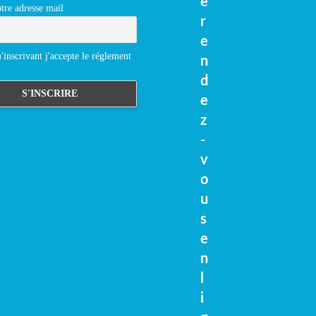
e
tre adresse mail
r
e
inscrivant j'accepte le réglement
n
d
e
z
-
v
o
u
s
e
n
l
i