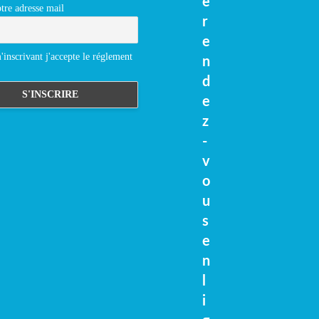
e
tre adresse mail
r
e
inscrivant j'accepte le réglement
n
d
e
z
-
v
o
u
s
e
n
l
i