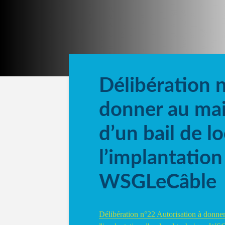
Délibération 
donner au mai
d’un bail de l
l’implantation
WSGLeCâble
Délibération n°22 Autorisation à donner