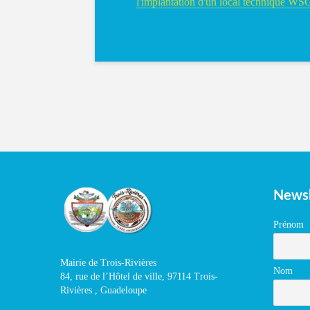
l'implantation d'un local technique W
Newsl
Prénom
Mairie de Trois-Rivières
Nom
84, rue de l’Hôtel de ville, 97114 Trois-
Rivières , Guadeloupe