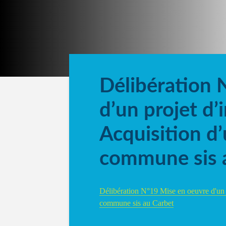
Délibération 
d’un projet d’
Acquisition d’
commune sis 
Délibération N°19 Mise en oeuvre d'un pr
commune sis au Carbet