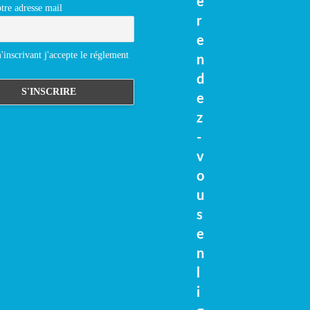
e
tre adresse mail
r
e
inscrivant j'accepte le réglement
n
d
e
z
-
v
o
u
s
e
n
l
i