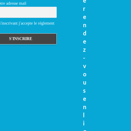
e
tre adresse mail
r
e
inscrivant j'accepte le réglement
n
d
e
z
-
v
o
u
s
e
n
l
i