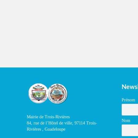
Newsl
Prénom
Mairie de Trois-Rivières
Nom
84, rue de l’Hôtel de ville, 97114 Trois-
Rivières , Guadeloupe