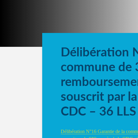
Délibération 
commune de 3-
remboursemen
souscrit par l
CDC – 36 LLS
Délibération N°16 Garantie de la comm