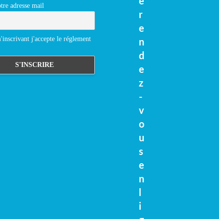
e
tre adresse mail
r
e
inscrivant j'accepte le réglement
n
d
e
z
-
v
o
u
s
e
n
l
i