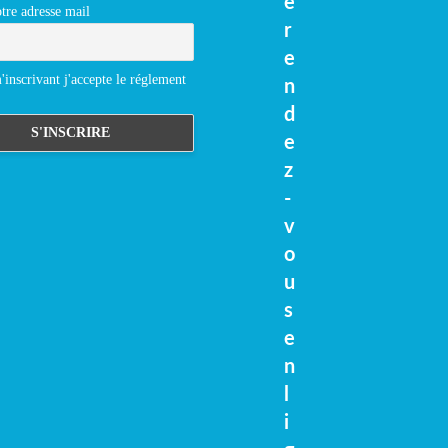
e
tre adresse mail
r
e
inscrivant j'accepte le réglement
n
d
e
z
-
v
o
u
s
e
n
l
i