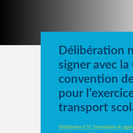
Délibération 
signer avec l
convention de
pour l’exerci
transport scol
Délibération n°07 Autorisation de sign