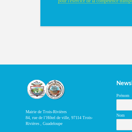
pour l'exercice de la compétence transpo
Newsl
Prénom
Mairie de Trois-Rivières
Nom
84, rue de l’Hôtel de ville, 97114 Trois-
Rivières , Guadeloupe