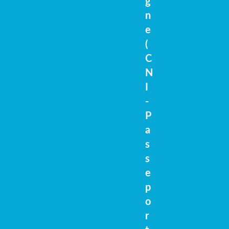
g
n
e
(
C
N
I
-
P
a
s
s
e
p
o
r