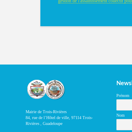
gestion de l'assainissement collectif pou
Newsl
Prénom
Mairie de Trois-Rivières
Nom
84, rue de l’Hôtel de ville, 97114 Trois-
Rivières , Guadeloupe