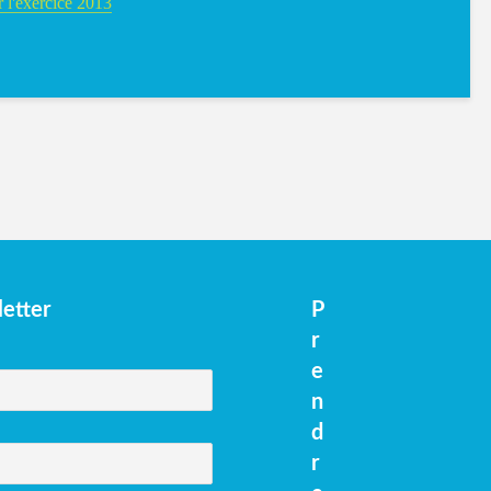
r l'exercice 2013
etter
P
r
e
n
d
r