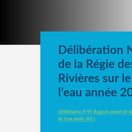
Délibération 
de la Régie de
Rivières sur le
l’eau année 2
Délibération N°05 Rapport annuel de la 
de l'eau année 2013