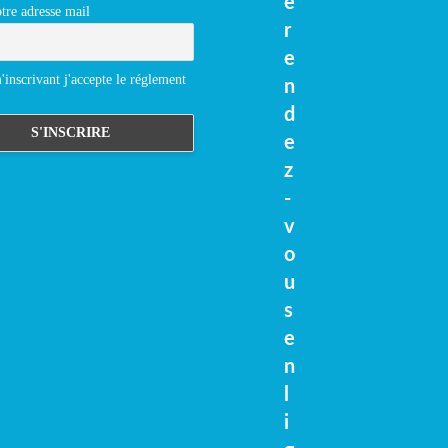
e
tre adresse mail
r
e
inscrivant j'accepte le réglement
n
d
e
z
-
v
o
u
s
e
n
l
i