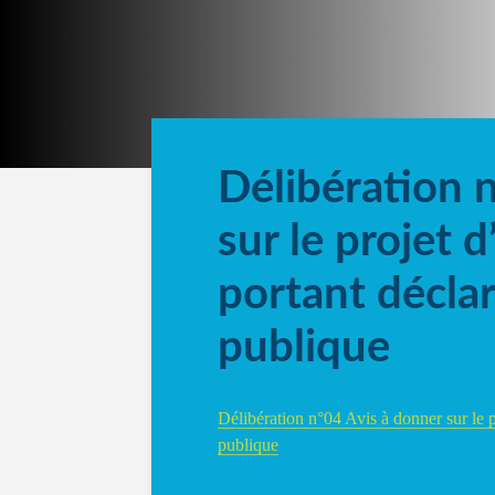
Délibération 
sur le projet d
portant déclar
publique
Délibération n°04 Avis à donner sur le pro
publique