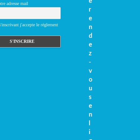
e
tre adresse mail
r
e
inscrivant j'accepte le réglement
n
d
e
z
-
v
o
u
s
e
n
l
i