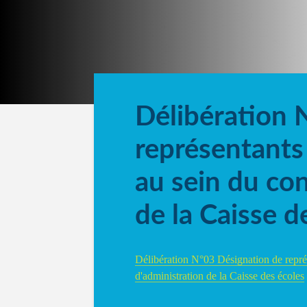
Délibération 
représentants
au sein du con
de la Caisse d
Délibération N°03 Désignation de représ
d'administration de la Caisse des écoles