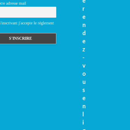
e
tre adresse mail
r
e
inscrivant j'accepte le réglement
n
d
e
z
-
v
o
u
s
e
n
l
i