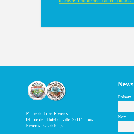
d'oeuvre Renforcement alimentation ea
Newsl
Prénom
Mairie de Trois-Rivières
Nom
84, rue de l’Hôtel de ville, 97114 Trois-
Rivières , Guadeloupe