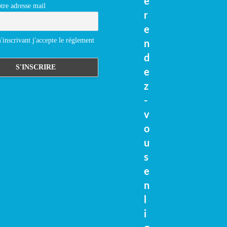
e
tre adresse mail
r
e
inscrivant j'accepte le réglement
n
d
e
z
-
v
o
u
s
e
n
l
i