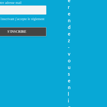
e
tre adresse mail
r
e
inscrivant j'accepte le réglement
n
d
e
z
-
v
o
u
s
e
n
l
i