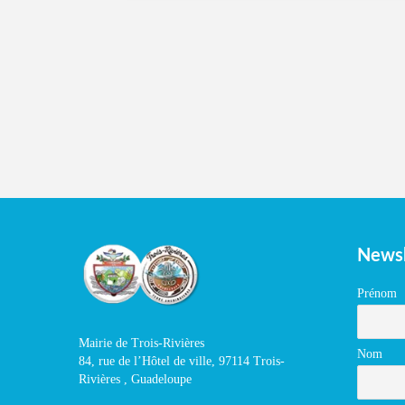
Newsl
Prénom
Mairie de Trois-Rivières
Nom
84, rue de l’Hôtel de ville, 97114 Trois-
Rivières , Guadeloupe