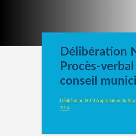
Délibération 
Procès-verbal
conseil munici
Délibération N°00 Approbation du Procè
2014