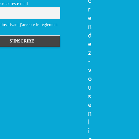
e
tre adresse mail
r
e
inscrivant j'accepte le réglement
n
d
e
z
-
v
o
u
s
e
n
l
i