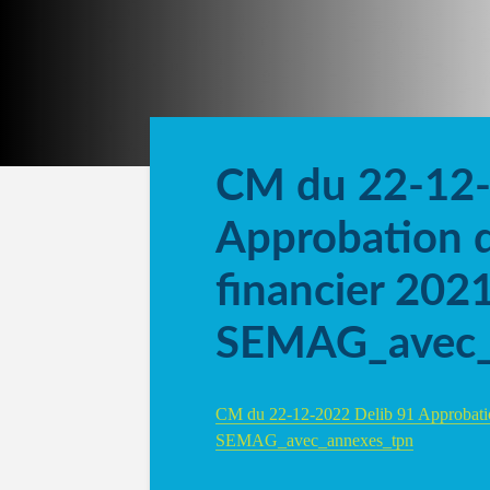
CM du 22-12-
Approbation 
financier 202
SEMAG_avec_
CM du 22-12-2022 Delib 91 Approbatio
SEMAG_avec_annexes_tpn