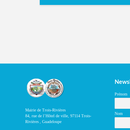
Newsl
Prénom
Mairie de Trois-Rivières
Nom
84, rue de l’Hôtel de ville, 97114 Trois-
Rivières , Guadeloupe