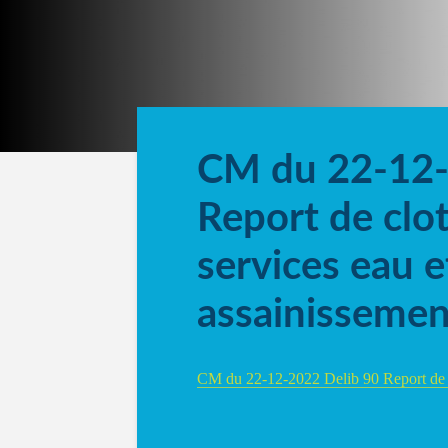
CM du 22-12-
Report de clot
services eau e
assainissemen
CM du 22-12-2022 Delib 90 Report de cl