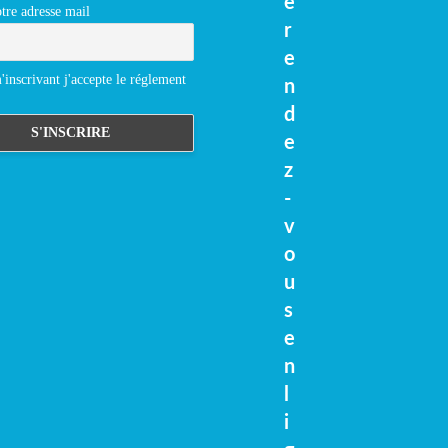
e
tre adresse mail
r
e
inscrivant j'accepte le réglement
n
d
e
z
-
v
o
u
s
e
n
l
i