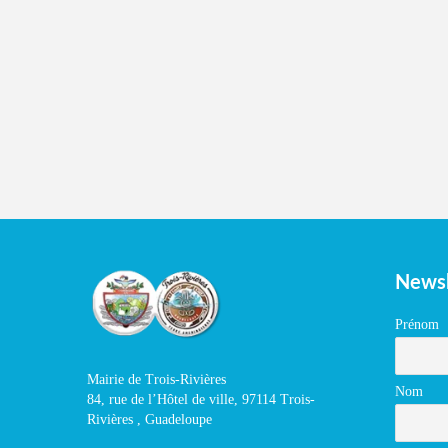
Newsl
Prénom
Mairie de Trois-Rivières
Nom
84, rue de l’Hôtel de ville, 97114 Trois-
Rivières , Guadeloupe