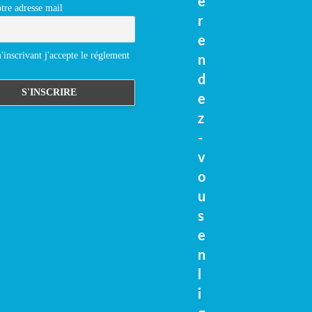
e
tre adresse mail
r
e
inscrivant j'accepte le réglement
n
d
e
z
-
v
o
u
s
e
n
l
i