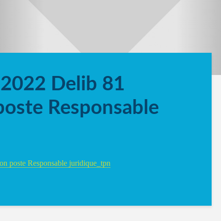
2022 Delib 81
poste Responsable
on poste Responsable juridique_tpn