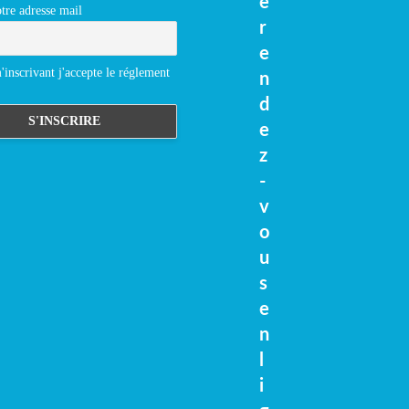
e
tre adresse mail
r
e
inscrivant j'accepte le réglement
n
d
e
z
-
v
o
u
s
e
n
l
i