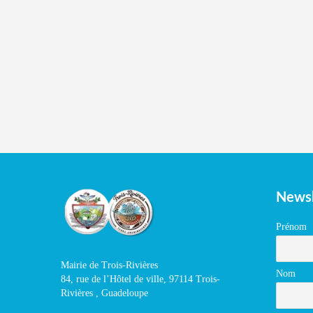
Newsl
Prénom
Mairie de Trois-Rivières
Nom
84, rue de l’Hôtel de ville, 97114 Trois-
Rivières , Guadeloupe