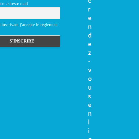
e
tre adresse mail
r
e
inscrivant j'accepte le réglement
n
d
e
z
-
v
o
u
s
e
n
l
i