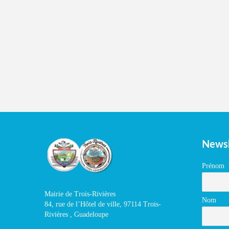
Newsl
Prénom
Mairie de Trois-Rivières
Nom
84, rue de l’Hôtel de ville, 97114 Trois-
Rivières , Guadeloupe