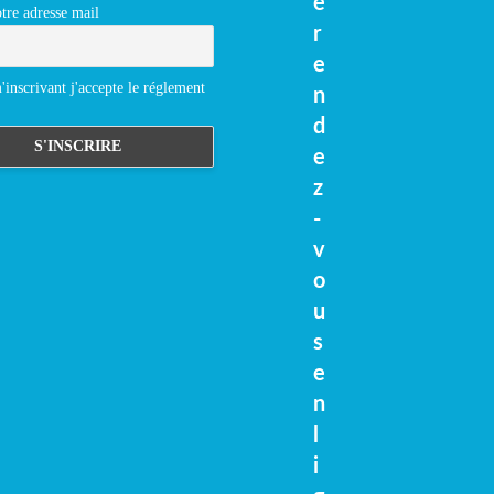
e
tre adresse mail
r
e
inscrivant j'accepte le réglement
n
d
e
z
-
v
o
u
s
e
n
l
i