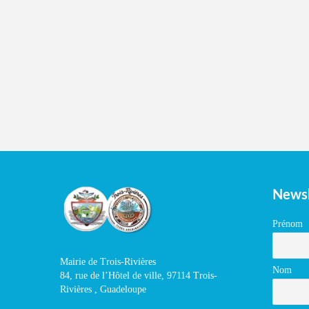
Newsl
Prénom
Mairie de Trois-Rivières
Nom
84, rue de l’Hôtel de ville, 97114 Trois-
Rivières , Guadeloupe