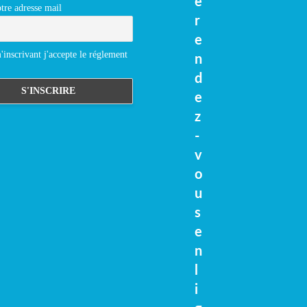
e
tre adresse mail
r
e
inscrivant j'accepte le réglement
n
d
e
z
-
v
o
u
s
e
n
l
i