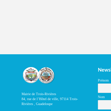
Newsl
Prénom
Mairie de Trois-Rivières
Nom
84, rue de l’Hôtel de ville, 97114 Trois-
Rivières , Guadeloupe