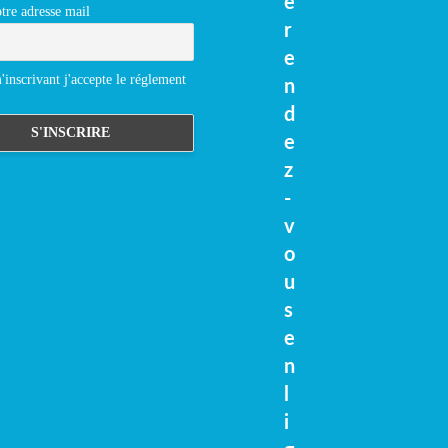
e
tre adresse mail
r
e
inscrivant j'accepte le réglement
n
d
e
z
-
v
o
u
s
e
n
l
i