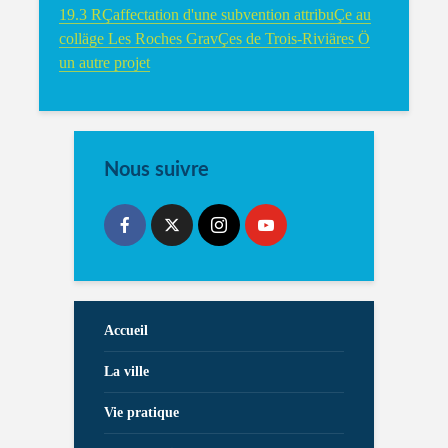
19.3 RÇaffectation d'une subvention attribuÇe au
colläge Les Roches GravÇes de Trois-Riviäres Ö
un autre projet
Nous suivre
Accueil
La ville
Vie pratique