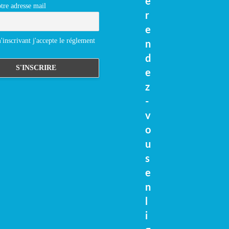
e
tre adresse mail
r
e
inscrivant j'accepte le réglement
n
d
e
z
-
v
o
u
s
e
n
l
i