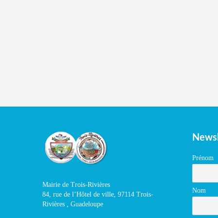
Newsl
Prénom
Mairie de Trois-Rivières
Nom
84, rue de l’Hôtel de ville, 97114 Trois-
Rivières , Guadeloupe