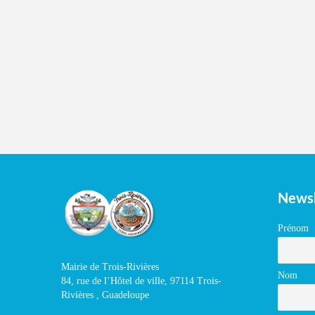
Newsl
Prénom
Mairie de Trois-Rivières
Nom
84, rue de l’Hôtel de ville, 97114 Trois-
Rivières , Guadeloupe