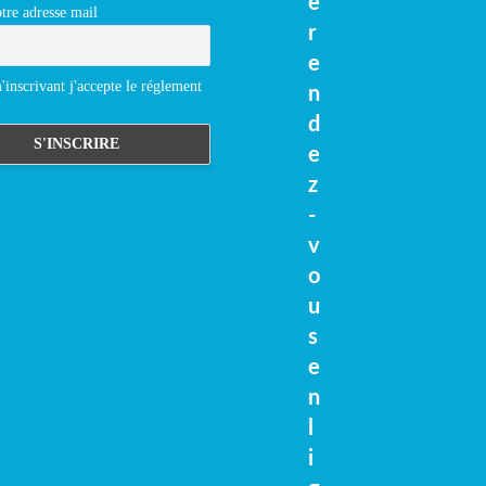
e
tre adresse mail
r
e
inscrivant j'accepte le réglement
n
d
e
z
-
v
o
u
s
e
n
l
i