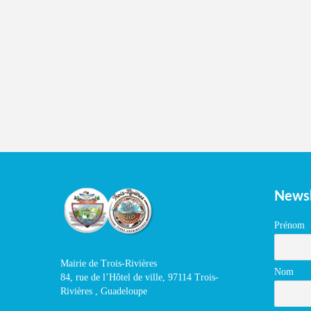
Newsl
Prénom
Mairie de Trois-Rivières
Nom
84, rue de l’Hôtel de ville, 97114 Trois-
Rivières , Guadeloupe