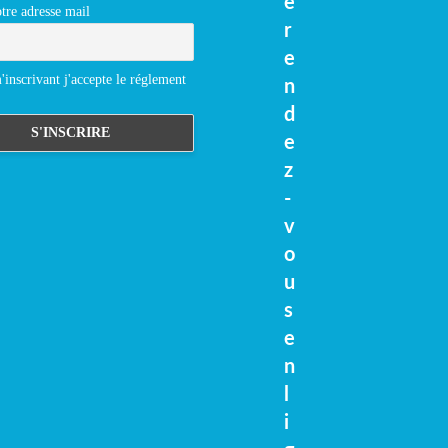
e
tre adresse mail
r
e
inscrivant j'accepte le réglement
n
d
e
z
-
v
o
u
s
e
n
l
i