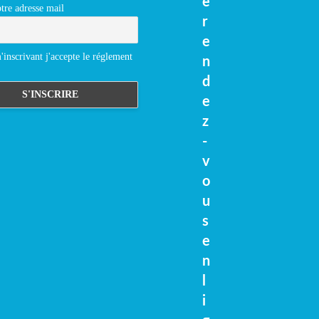
e
tre adresse mail
r
e
inscrivant j'accepte le réglement
n
d
e
z
-
v
o
u
s
e
n
l
i