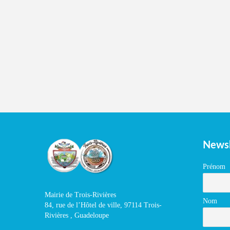
Newsl
Prénom
Mairie de Trois-Rivières
Nom
84, rue de l’Hôtel de ville, 97114 Trois-
Rivières , Guadeloupe