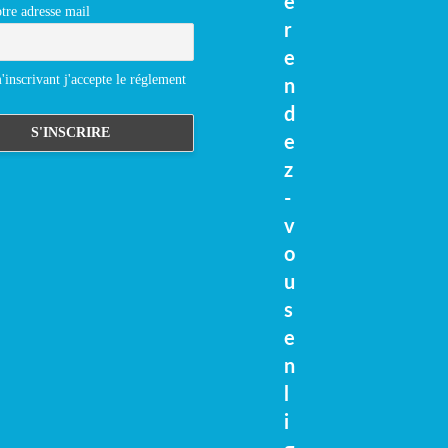
e
tre adresse mail
r
e
inscrivant j'accepte le réglement
n
d
e
z
-
v
o
u
s
e
n
l
i