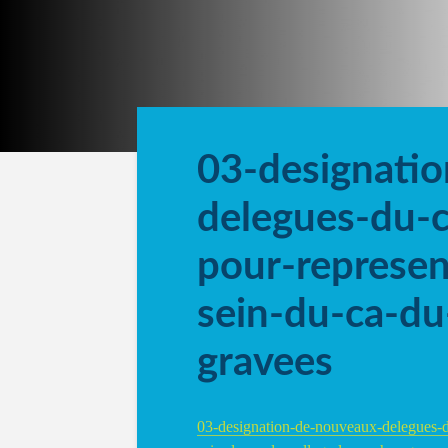
03-designati
delegues-du-c
pour-represe
sein-du-ca-du
gravees
03-designation-de-nouveaux-delegues-d