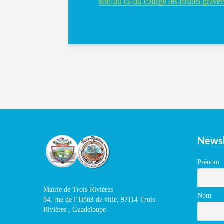
sein-du-ca-du-college-les-roches-gravee
Newsl
Prénom
Mairie de Trois-Rivières
Nom
84, rue de l’Hôtel de ville, 97114 Trois-
Rivières , Guadeloupe