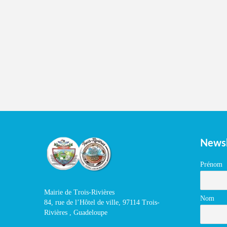
Newsl
Prénom
Mairie de Trois-Rivières
Nom
84, rue de l’Hôtel de ville, 97114 Trois-
Rivières , Guadeloupe