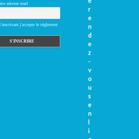
e
tre adresse mail
r
e
inscrivant j'accepte le réglement
n
d
e
z
-
v
o
u
s
e
n
l
i