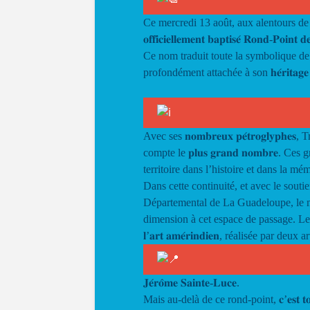
Ce mercredi 13 août, aux alentours de
𝐨𝐟𝐟𝐢𝐜𝐢𝐞𝐥𝐥𝐞𝐦𝐞𝐧𝐭 𝐛𝐚𝐩𝐭𝐢𝐬𝐞́ 𝐑𝐨𝐧𝐝-𝐏𝐨𝐢𝐧𝐭 𝐝
Ce nom traduit toute la symbolique de
profondément attachée à son 𝐡𝐞́𝐫𝐢𝐭𝐚𝐠𝐞 𝐚𝐦
Avec ses 𝐧𝐨𝐦𝐛𝐫𝐞𝐮𝐱 𝐩𝐞́𝐭𝐫𝐨𝐠𝐥𝐲
compte le 𝐩𝐥𝐮𝐬 𝐠𝐫𝐚𝐧𝐝 𝐧𝐨𝐦𝐛𝐫𝐞.
territoire dans l’histoire et dans la mém
Dans cette continuité, et avec le sout
Départemental de La Guadeloupe, le m
dimension à cet espace de passage. Le rond-p
𝐥’𝐚𝐫𝐭 𝐚𝐦𝐞́𝐫𝐢𝐧𝐝𝐢𝐞𝐧, réalisée par de
𝐉𝐞́𝐫𝐨̂𝐦𝐞 𝐒𝐚𝐢𝐧𝐭𝐞-𝐋𝐮𝐜𝐞.
Mais au-delà de ce rond-point, 𝐜’𝐞𝐬𝐭 𝐭𝐨𝐮𝐭𝐞 𝐥𝐚 