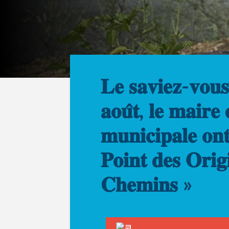
𝐋𝐞 𝐬𝐚𝐯𝐢𝐞𝐳-𝐯𝐨𝐮
𝐚𝐨𝐮̂𝐭, 𝐥𝐞 𝐦𝐚𝐢𝐫𝐞 
𝐦𝐮𝐧𝐢𝐜𝐢𝐩𝐚𝐥𝐞 𝐨𝐧
𝐏𝐨𝐢𝐧𝐭 𝐝𝐞𝐬 𝐎𝐫𝐢𝐠
𝐂𝐡𝐞𝐦𝐢𝐧𝐬 »