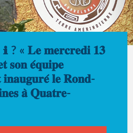
𝐬 ℹ ? « 𝐋𝐞 𝐦𝐞𝐫𝐜𝐫𝐞𝐝𝐢 𝟏𝟑
𝐭 𝐬𝐨𝐧 𝐞́𝐪𝐮𝐢𝐩𝐞
 𝐢𝐧𝐚𝐮𝐠𝐮𝐫𝐞́ 𝐥𝐞 𝐑𝐨𝐧𝐝-
𝐢𝐧𝐞𝐬 𝐚̀ 𝐐𝐮𝐚𝐭𝐫𝐞-