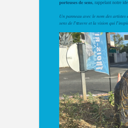
𝐩𝐨𝐫𝐭𝐞𝐮𝐬𝐞𝐬 𝐝𝐞 𝐬𝐞𝐧𝐬, rappelant notr
𝑈𝑛 𝑝𝑎𝑛𝑛𝑒𝑎𝑢 𝑎𝑣𝑒𝑐 𝑙𝑒 𝑛𝑜𝑚 𝑑𝑒𝑠 𝑎𝑟𝑡𝑖𝑠𝑡𝑒𝑠 𝑒
𝑠𝑒𝑛𝑠 𝑑𝑒 𝑙’œ𝑢𝑣𝑟𝑒 𝑒𝑡 𝑙𝑎 𝑣𝑖𝑠𝑖𝑜𝑛 𝑞𝑢𝑖 𝑙’𝑖𝑛𝑠𝑝𝑖