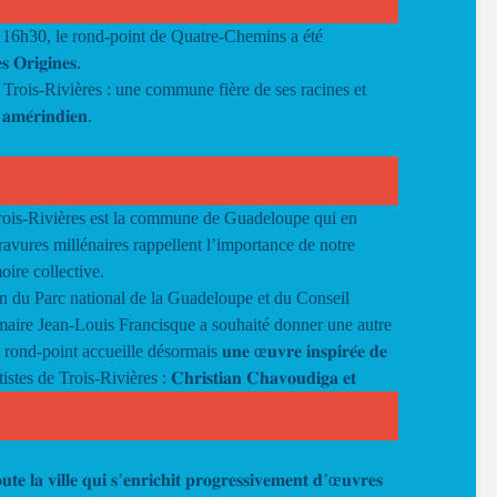
 16h30, le rond-point de Quatre-Chemins a été
𝐬 𝐎𝐫𝐢𝐠𝐢𝐧𝐞𝐬.
 Trois-Rivières : une commune fière de ses racines et
𝐞́𝐫𝐢𝐧𝐝𝐢𝐞𝐧.
𝐡𝐞𝐬, Trois-Rivières est la commune de Guadeloupe qui en
 Ces gravures millénaires rappellent l’importance de notre
oire collective.
ien du Parc national de la Guadeloupe et du Conseil
aire Jean-Louis Francisque a souhaité donner une autre
oint accueille désormais 𝐮𝐧𝐞 œ𝐮𝐯𝐫𝐞 𝐢𝐧𝐬𝐩𝐢𝐫𝐞́𝐞 𝐝𝐞
ux artistes de Trois-Rivières
: 𝐂𝐡𝐫𝐢𝐬𝐭𝐢𝐚𝐧 𝐂𝐡𝐚𝐯𝐨𝐮𝐝𝐢𝐠𝐚 𝐞𝐭
𝐯𝐢𝐥𝐥𝐞 𝐪𝐮𝐢 𝐬’𝐞𝐧𝐫𝐢𝐜𝐡𝐢𝐭 𝐩𝐫𝐨𝐠𝐫𝐞𝐬𝐬𝐢𝐯𝐞𝐦𝐞𝐧𝐭 𝐝’œ𝐮𝐯𝐫𝐞𝐬