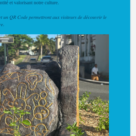
e identité et valorisant notre culture.
𝑡 𝑢𝑛 𝑄𝑅 𝐶𝑜𝑑𝑒 𝑝𝑒𝑟𝑚𝑒𝑡𝑡𝑟𝑜𝑛𝑡 𝑎𝑢𝑥 𝑣𝑖𝑠𝑖𝑡𝑒𝑢𝑟𝑠 𝑑𝑒 𝑑𝑒́𝑐𝑜𝑢𝑣𝑟𝑖𝑟 𝑙𝑒
𝑟𝑒.