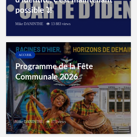
d’identité, c’est maintenant
possible ⤵️!
Mike DANINTHE
13 883 views
ACCUEIL
Programme de la Fête
Communale 2026
Mike DANINTHE
173 views