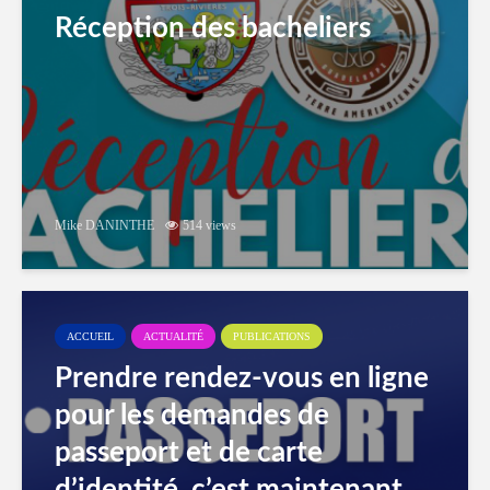
Réception des bacheliers
Mike DANINTHE
514 views
ACCUEIL
ACTUALITÉ
PUBLICATIONS
Prendre rendez-vous en ligne
pour les demandes de
passeport et de carte