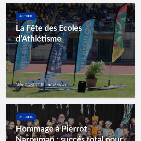
ACCUEIL
La Fête des Ecoles
d’Athlétisme
Mike DANINTHE
46 views
ACCUEIL
Hommage à Pierrot
Narouman : succés total pour