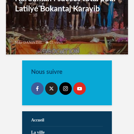
Latilyé Bokantaj Karayib
Mike DANINTHE
21 views
Nous suivre
Accueil
La ville