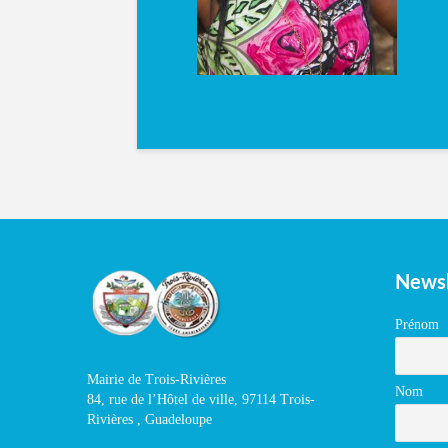
Newsl
Prénom
Mairie de Trois-Rivières
Nom
84, rue de l’Hôtel de ville, 97114 Trois-
Rivières , Guadeloupe