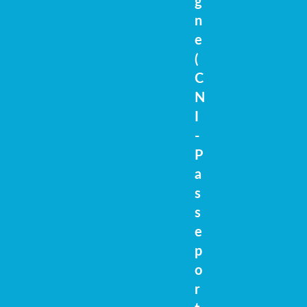
g
n
e
(
C
N
I
-
P
a
s
s
e
p
o
r