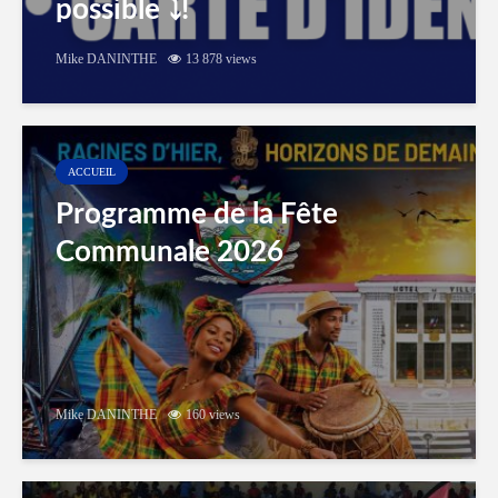
possible ⤵️!
Mike DANINTHE
13 878 views
ACCUEIL
Programme de la Fête
Communale 2026
Mike DANINTHE
160 views