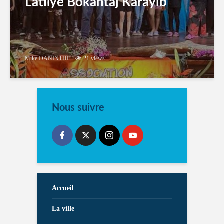
Latilyé Bokantaj Karayib
Mike DANINTHE
21 views
Nous suivre
Accueil
La ville