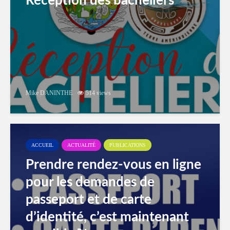
Réception des bacheliers
Mike DANINTHE
514 views
ACCUEIL
ACTUALITÉ
PUBLICATIONS
Prendre rendez-vous en ligne
pour les demandes de
passeport et de carte
d’identité, c’est maintenant