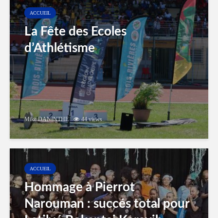
ACCUEIL
La Fête des Ecoles
d’Athlétisme
Mike DANINTHE
44 views
ACCUEIL
Hommage à Pierrot
Narouman : succés total pour