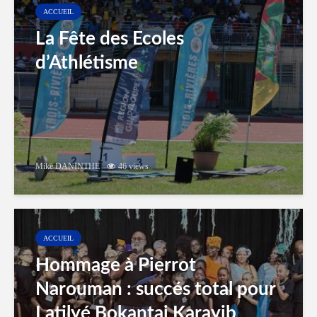
ACCUEIL
La Fête des Ecoles
d’Athlétisme
Mike DANINTHE
46 views
ACCUEIL
Hommage à Pierrot
Narouman : succés total pour
Latilyé Bokantaj Karayib