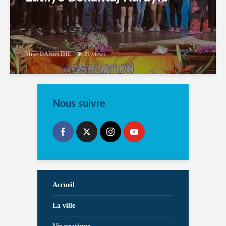
Mike DANINTHE
21 views
Nous suivre
Accueil
La ville