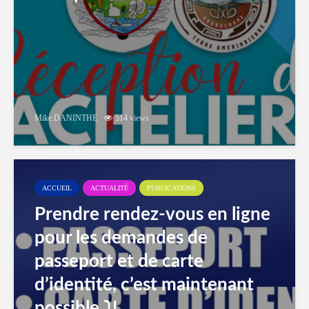
Mike DANINTHE
514 views
ACCUEIL
ACTUALITÉ
PUBLICATIONS
Prendre rendez-vous en ligne
pour les demandes de
passeport et de carte
d’identité, c’est maintenant
possible ⤵️!