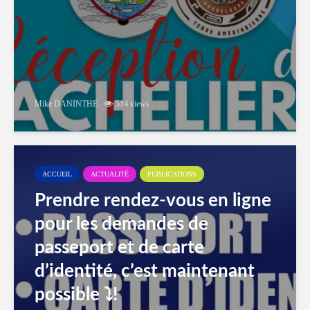
Mike DANINTHE
514 views
ACCUEIL
ACTUALITÉ
PUBLICATIONS
Prendre rendez-vous en ligne
pour les demandes de
passeport et de carte
d’identité, c’est maintenant
possible ⤵️!