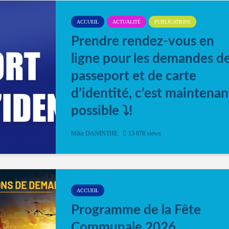
ACCUEIL
ACTUALITÉ
PUBLICATIONS
Prendre rendez-vous en
ligne pour les demandes d
passeport et de carte
d’identité, c’est maintenan
possible ⤵️!
Désormais, il est possible de prendre rendez-vou
Mike DANINTHE
13 878 views
en ligne pour faire ou renouveler la carte d’identi
ou le passeport. Cela vous permettra de gagner d
temps. En quelques clics, votre rendez-vous en
ligne est...
ACCUEIL
Programme de la Fête
Communale 2026