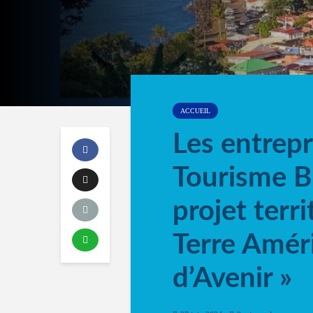
ACCUEIL
Les entrepr
Tourisme B
projet terri
Terre Améri
d’Avenir »