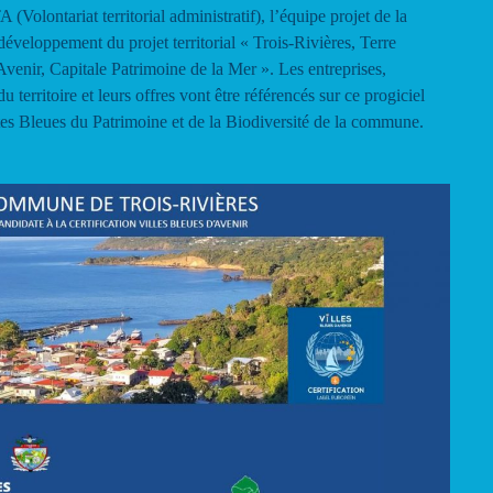
(Volontariat territorial administratif), l’équipe projet de la
eloppement du projet territorial « Trois-Rivières, Terre
venir, Capitale Patrimoine de la Mer ». Les entreprises,
u territoire et leurs offres vont être référencés sur ce progiciel
s Bleues du Patrimoine et de la Biodiversité de la commune.