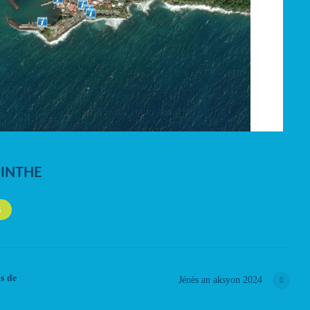
NINTHE
S
𝐬 𝐝𝐞
Jénès an aksyon 2024