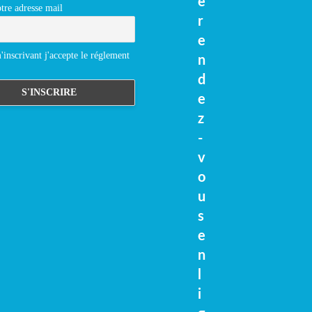
e
tre adresse mail
r
e
inscrivant j'accepte le réglement
n
d
e
z
-
v
o
u
s
e
n
l
i