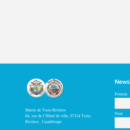
Newsl
Prénom
Mairie de Trois-Rivières
Nom
84, rue de l’Hôtel de ville, 97114 Trois-
Rivières , Guadeloupe