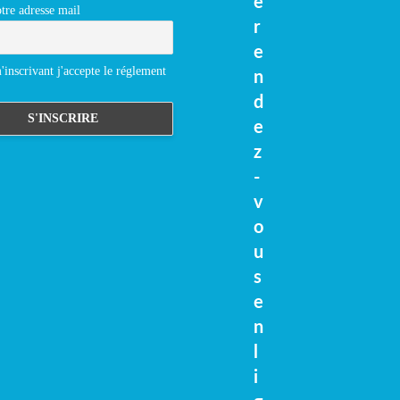
e
tre adresse mail
r
e
inscrivant j'accepte le réglement
n
d
e
z
-
v
o
u
s
e
n
l
i