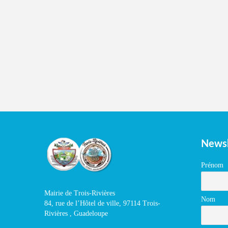
Newsl
Prénom
Mairie de Trois-Rivières
Nom
84, rue de l’Hôtel de ville, 97114 Trois-
Rivières , Guadeloupe