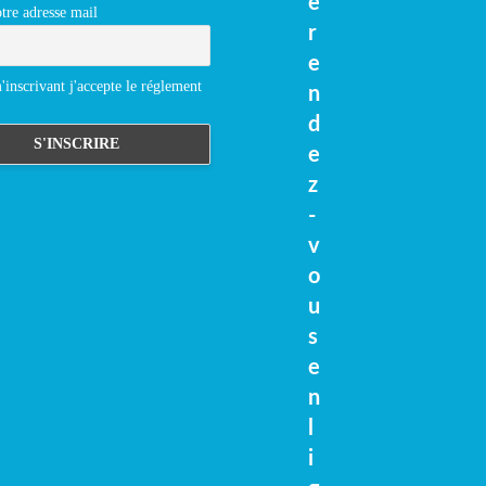
e
tre adresse mail
r
e
inscrivant j'accepte le réglement
n
d
e
z
-
v
o
u
s
e
n
l
i