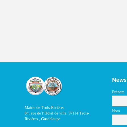
Newsl
Prénom
Mairie de Trois-Rivières
Nom
84, rue de l’Hôtel de ville, 97114 Trois-
Rivières , Guadeloupe