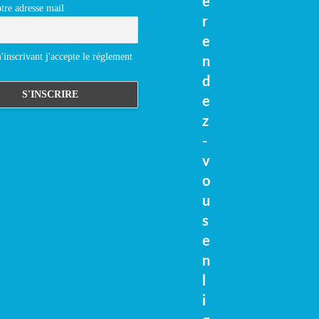
e
tre adresse mail
r
e
inscrivant j'accepte le réglement
n
d
e
z
-
v
o
u
s
e
n
l
i