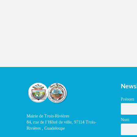
Newsl
Prénom
Mairie de Trois-Rivières
Nom
84, rue de l’Hôtel de ville, 97114 Trois-
Rivières , Guadeloupe