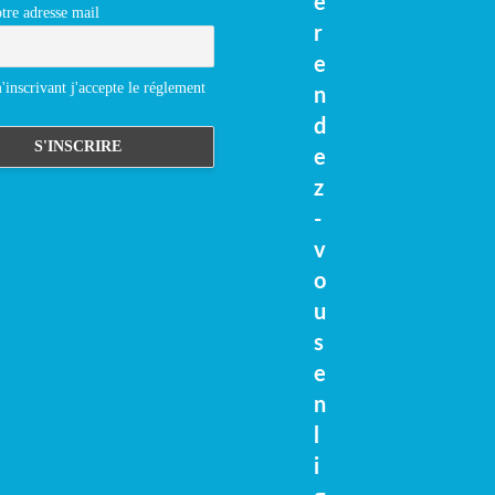
e
tre adresse mail
r
e
inscrivant j'accepte le réglement
n
d
e
z
-
v
o
u
s
e
n
l
i