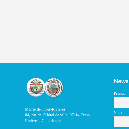
Newsl
Prénom
Mairie de Trois-Rivières
Nom
84, rue de l’Hôtel de ville, 97114 Trois-
Rivières , Guadeloupe