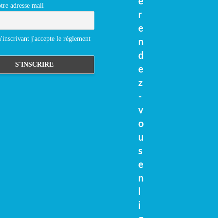
e
tre adresse mail
r
e
inscrivant j'accepte le réglement
n
d
e
z
-
v
o
u
s
e
n
l
i