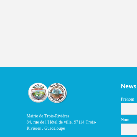
Newsl
Prénom
Mairie de Trois-Rivières
Nom
84, rue de l’Hôtel de ville, 97114 Trois-
Rivières , Guadeloupe